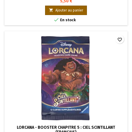
5,50 €

Ajouter au panier

En stock
favorite_border
LORCANA - BOOSTER CHAPITRE 5 : CIEL SCINTILLANT