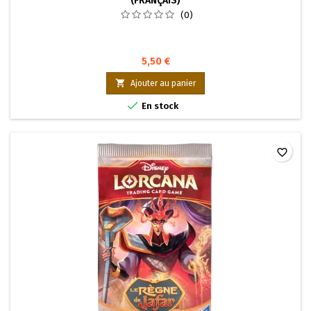
(FRANÇAIS)
(0)
5,50 €

Ajouter au panier

En stock
favorite_border