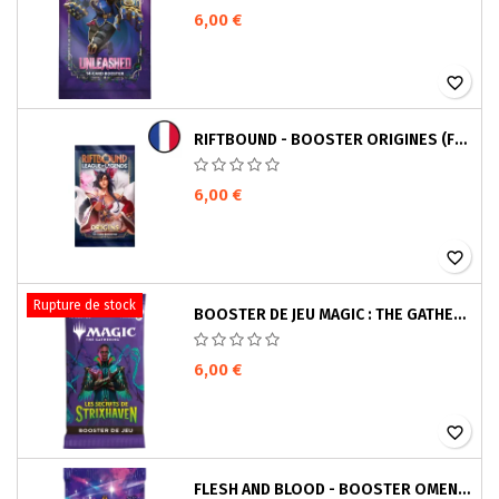
6,00 €
favorite_border
RIFTBOUND - BOOSTER ORIGINES (FRANÇAIS)
6,00 €
favorite_border
Rupture de stock
BOOSTER DE JEU MAGIC : THE GATHERING - LES SECRETS DE STRIXHAVENT (FRANÇAIS)
6,00 €
favorite_border
FLESH AND BLOOD - BOOSTER OMENS OF THE THIRD AGE (ANGLAIS)