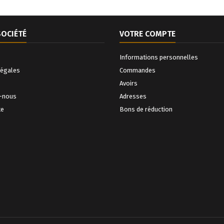
vous souviendrez-vous de
votre rêve ?
SOCIÉTÉ
VOTRE COMPTE
Informations personnelles
légales
Commandes
Avoirs
-nous
Adresses
te
Bons de réduction