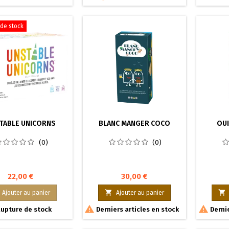
de stock
TABLE UNICORNS
BLANC MANGER COCO
OUI
(0)
(0)
22,00 €
30,00 €


Ajouter au panier
Ajouter au panier


upture de stock
Derniers articles en stock
Dernie