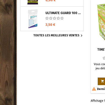
ULTIMATE GUARD 100 POCHETTES PRECISE-FIT SLEEVES TAILLE STANDARD TRANSPARENT
3,50 €

TOUTES LES MEILLEURES VENTES
TIME
Vous con
jeu dél
découvr
Le jeu 
revient 

qu’enfin

Derni
profite
succès
Affichage 1