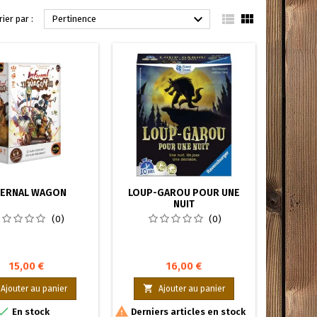



rier par :
Pertinence
FERNAL WAGON
LOUP-GAROU POUR UNE
NUIT
(0)
(0)
15,00 €
16,00 €

Ajouter au panier
Ajouter au panier


En stock
Derniers articles en stock