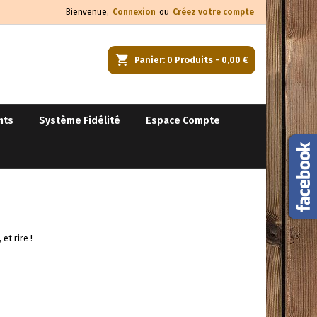
Bienvenue,
Connexion
ou
Créez votre compte
×
×
×
×
rcher
Panier
0
Produits -
0,00 €
s.
nts
Système Fidélité
Espace Compte
)
n
s
et rire !