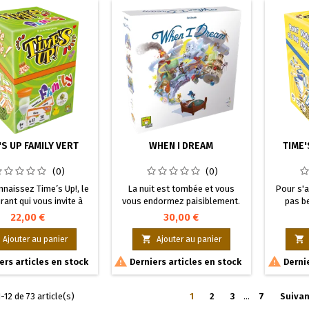
'S UP FAMILY VERT
WHEN I DREAM
TIME'
(0)
(0)
naissez Time’s Up!, le
La nuit est tombée et vous
Pour s'a
irant qui vous invite à
vous endormez paisiblement.
pas be
ir des personnalités !
C’est l’occasion parfaite pour
tonne
22,00 €
30,00 €
préféré des 12-50 ans
les esprits du rêve de vous
mécan
en édition Family, pour
rendre visite et d’influencer, en
personn


Ajouter au panier
Ajouter au panier
 toute la famille puisse
bien ou en mal, vos songes.
sabli


ers articles en stock
Derniers articles en stock
Dernie
r d’un des plus grands
Écoutez la voix des Fées,
humeu
 du jeu d’ambiance !
méfiez-vous des Croque-
Mitaines et des Marchands de
-12 de 73 article(s)
1
2
3
…
7
Suivan
Sable. Lorsque le jour se lève,