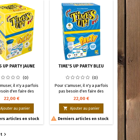
S UP PARTY JAUNE
TIME'S UP PARTY BLEU
(0)
(0)
muser, il n'y a parfois
Pour s'amuser, il n'y a parfois
soin d'en faire des
pas besoin d'en faire des
s ! Un jeu avec des
tonnes ! Un jeu avec des
22,00 €
22,00 €
ismes simples, 836
mécanismes simples, 836
alités à deviner, un
personnalités à deviner, un

Ajouter au panier
Ajouter au panier
er, un peu de bonne
sablier, un peu de bonne

rs articles en stock
Derniers articles en stock
r, et c'est parti !
humeur, et c'est parti !

t