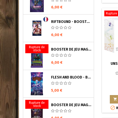
6,00 €
Rupture 
RIFTBOUND - BOOSTER ORIGINES (FRANÇAIS)
6,00 €
Rupture de
BOOSTER DE JEU MAGIC : THE GATHERING - LES SECRETS DE STRIXHAVENT (FRANÇAIS)
stock
6,00 €
UNS
FLESH AND BLOOD - BOOSTER OMENS OF THE THIRD AGE (ANGLAIS)
5,00 €

Rupture de
BOOSTER DE JEU MAGIC: THE GATHERING EDGE OF ETERNITIES (ANGLAIS)
stock

R
6,00 €