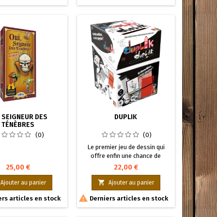
 SEIGNEUR DES
DUPLIK
TÉNÈBRES
(0)
(0)
Le premier jeu de dessin qui
offre enfin une chance de
victoire à votre petite sœur !
25,00 €
22,00 €
Duplik a reçu l’As d’or – Jeu de
l’année au Festival

Ajouter au panier
Ajouter au panier
International des Jeux de

rs articles en stock
Derniers articles en stock
Cannes 2010.