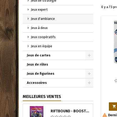
Jeux de stratégie
Il y a 73 p
Jeux expert
Jeux d'ambiance
Jeux à deux
Jeux coopératifs
Jeux en équipe
Jeux de cartes
Toggle
Jeux de rôles
Jeux de figurines
Toggle
Accessoires
Toggle
MEILLEURES VENTES

RIFTBOUND - BOOSTER UNLEASHED (ANGLAIS)

Derni