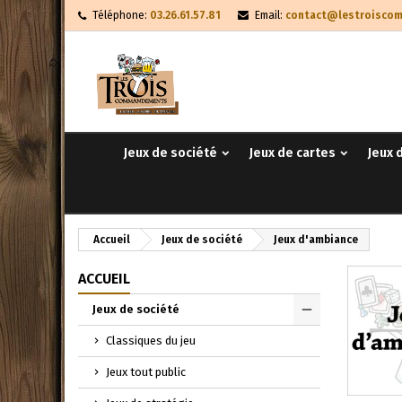
Téléphone:
03.26.61.57.81
Email:
contact@lestroisco
Me
((
Cr
C
add_circle_outline
((
Vou
Nom
Jeux de société
Jeux de cartes
Jeux 
Accueil
Jeux de société
Jeux d'ambiance
ACCUEIL
Jeux de société
Toggle
Classiques du jeu
Jeux tout public