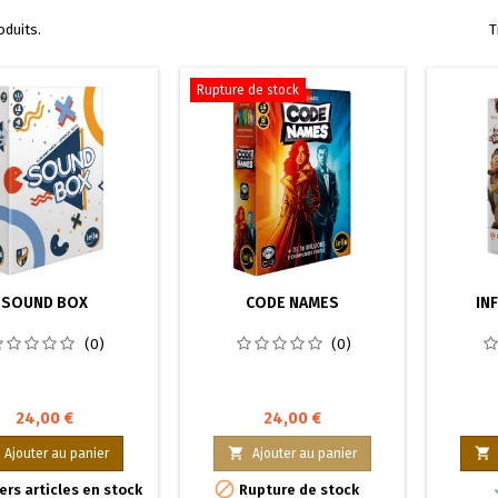
roduits.
T
Rupture de stock
SOUND BOX
CODE NAMES
IN
(0)
(0)
24,00 €
24,00 €


Ajouter au panier
Ajouter au panier

ers articles en stock
Rupture de stock